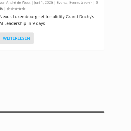
von
André de Woot
|
Juni 1, 2026
|
Events
,
Events à venir
|
0
|
Nexus Luxembourg set to solidify Grand Duchy’s
AI Leadership in 9 days
WEITERLESEN