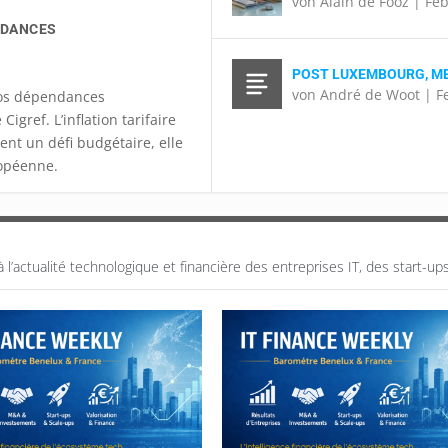
von
Alain de Fooz
|
Feb
NDANCES
POST LUXEMBOURG, ME
von
André de Woot
|
F
 nos dépendances
igref. L’inflation tarifaire
ent un défi budgétaire, elle
opéenne.
’actualité technologique et financière des entreprises IT, des start-up