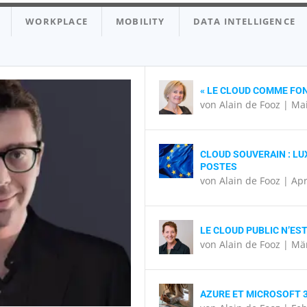
WORKPLACE
MOBILITY
DATA INTELLIGENCE
« LE CLOUD COMME FON
von
Alain de Fooz
|
Mai
CLOUD SOUVERAIN : LU
POSTES
von
Alain de Fooz
|
Apr
RVICES SOUVERAINS
 CHANGE LA DONNE
CHINE »
BIEN-ÊTRE »
LE CLOUD PUBLIC N’EST
von
Alain de Fooz
|
Mär
AZURE ET MICROSOFT 