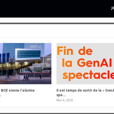
J
e des comptes a sonné !
CISO, quand le métier dépasse la
sécurit...
26
März 17, 2026