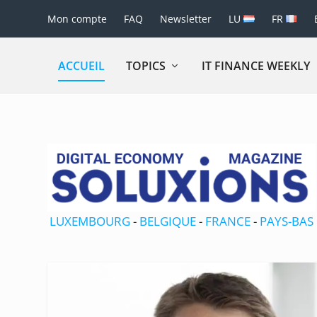
Mon compte
FAQ
Newsletter
LU
FR
ACCUEIL
TOPICS
IT FINANCE WEEKLY
LUXEMBOURG
-
BELGIQUE
-
FRANCE
-
PAYS-BAS