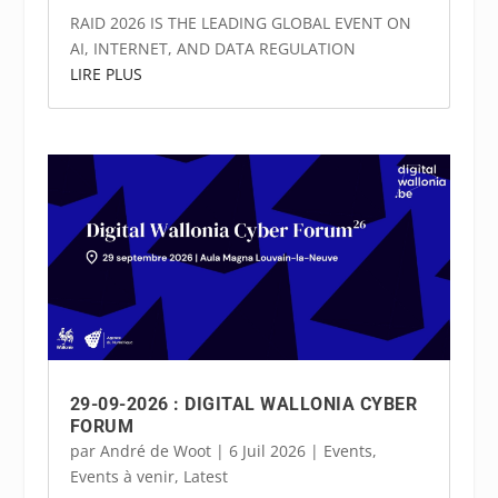
RAID 2026 IS THE LEADING GLOBAL EVENT ON
AI, INTERNET, AND DATA REGULATION
LIRE PLUS
29-09-2026 : DIGITAL WALLONIA CYBER
FORUM
par
André de Woot
|
6 Juil 2026
|
Events
,
Events à venir
,
Latest