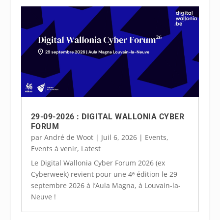
29-09-2026 : DIGITAL WALLONIA CYBER
FORUM
par
André de Woot
|
Juil 6, 2026
|
Events
,
Events à venir
,
Latest
Le Digital Wallonia Cyber Forum 2026 (ex
Cyberweek) revient pour une 4ᵉ édition le 29
septembre 2026 à l’Aula Magna, à Louvain-la-
Neuve !