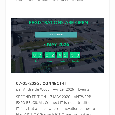
07-05-2026 : CONNECT-IT
par
André de Woot
|
Avr 29, 2026
|
Events
SECOND EDITION – 7 MAY 2026 – ANTWERP
EXPO BELGIUM​​​ : Connect IT is not a traditional
IT fair, but a place where innovation comes to
life. V-ICT-OR (Flemish ICT Organisation) and