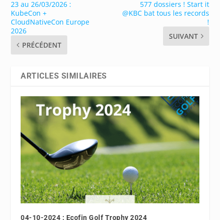
23 au 26/03/2026 :
577 dossiers ! Start it
KubeCon +
@KBC bat tous les records
CloudNativeCon Europe
!
2026
SUIVANT
PRÉCÉDENT
ARTICLES SIMILAIRES
04-10-2024 : Ecofin Golf Trophy 2024