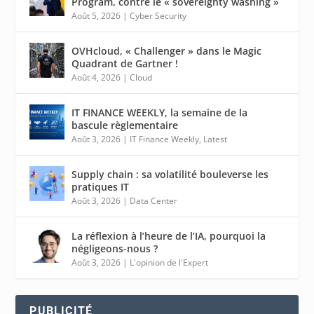
Program, contre le « sovereignty washing »
Août 5, 2026
|
Cyber Security
OVHcloud, « Challenger » dans le Magic
Quadrant de Gartner !
Août 4, 2026
|
Cloud
IT FINANCE WEEKLY, la semaine de la
bascule règlementaire
Août 3, 2026
|
IT Finance Weekly
,
Latest
Supply chain : sa volatilité bouleverse les
pratiques IT
Août 3, 2026
|
Data Center
La réflexion à l’heure de l’IA, pourquoi la
négligeons-nous ?
Août 3, 2026
|
L'opinion de l'Expert
PUBLICITÉ