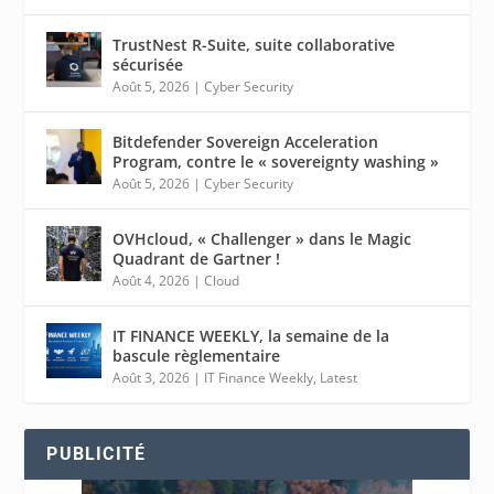
TrustNest R-Suite, suite collaborative
sécurisée
Août 5, 2026
|
Cyber Security
Bitdefender Sovereign Acceleration
Program, contre le « sovereignty washing »
Août 5, 2026
|
Cyber Security
OVHcloud, « Challenger » dans le Magic
Quadrant de Gartner !
Août 4, 2026
|
Cloud
IT FINANCE WEEKLY, la semaine de la
bascule règlementaire
Août 3, 2026
|
IT Finance Weekly
,
Latest
PUBLICITÉ